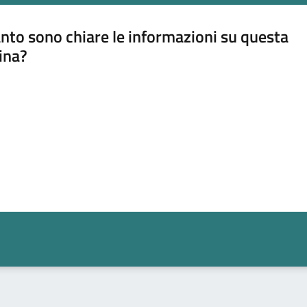
nto sono chiare le informazioni su questa
ina?
a 5 stelle su 5
a 4 stelle su 5
a 3 stelle su 5
a 2 stelle su 5
a 1 stelle su 5