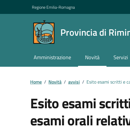
Vai ai contenuti
Vai al footer
Regione Emilia-Romagna
Provincia di Rimi
Amministrazione
Novità
Servizi
Contenuti in evidenza
Home
/
Novità
/
avvisi
/
Esito esami scritti e c
Esito esami scritt
esami orali relativ