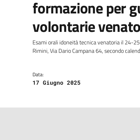
formazione per g
volontarie venator
Dettagli della notizi
Esami orali idoneità tecnica venatoria il 24-25
Rimini, Via Dario Campana 64, secondo calend
Data:
17 Giugno 2025