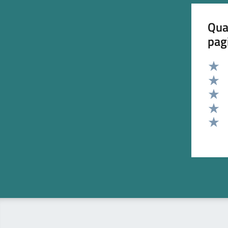
Qua
pag
Valut
Valut
Valut
Valut
Valut