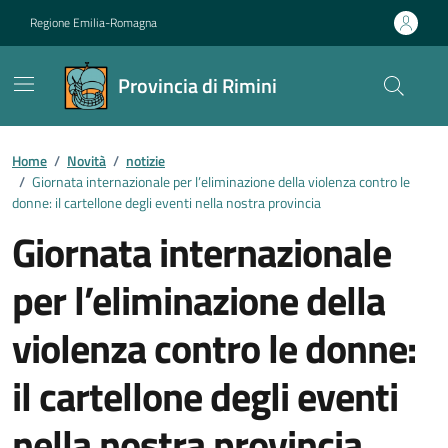
Vai ai contenuti
Vai al footer
Regione Emilia-Romagna
Provincia di Rimini
Contenuti in evidenza
Home
/
Novità
/
notizie
/
Giornata internazionale per l’eliminazione della violenza contro le
donne: il cartellone degli eventi nella nostra provincia
Giornata internazionale
per l’eliminazione della
violenza contro le donne:
il cartellone degli eventi
nella nostra provincia