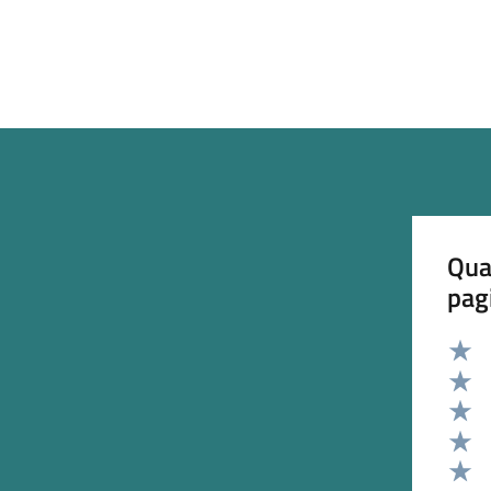
Qua
pag
Valut
Valut
Valut
Valut