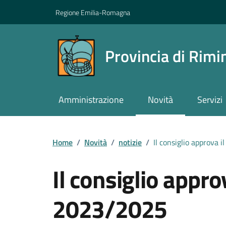
Vai ai contenuti
Vai al footer
Regione Emilia-Romagna
Provincia di Rimi
Amministrazione
Novità
Servizi
Contenuti in evidenza
Home
/
Novità
/
notizie
/
Il consiglio approva 
Il consiglio approv
2023/2025