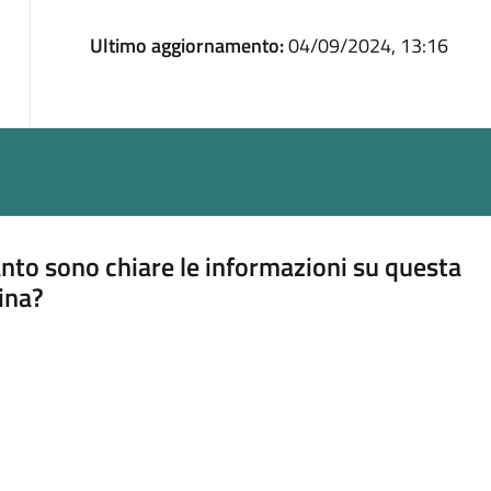
Ultimo aggiornamento:
04/09/2024, 13:16
nto sono chiare le informazioni su questa
ina?
a 5 stelle su 5
a 4 stelle su 5
a 3 stelle su 5
a 2 stelle su 5