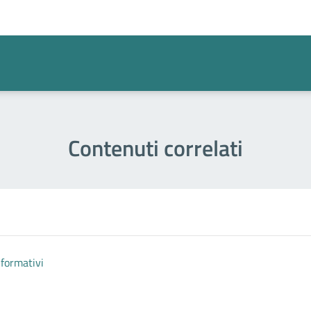
a 1 stelle su 5
Contenuti correlati
nformativi