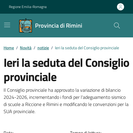
Vai ai contenuti
Vai al footer
Regione Emilia-Romagna
Provincia di Rimini
Contenuti in evidenza
Home
/
Novità
/
notizie
/
Ieri la seduta del Consiglio provinciale
Ieri la seduta del Consiglio
provinciale
Dettagli della notizia
Il Consiglio provinciale ha approvato la variazione di bilancio
2024-2026, incrementando i fondi per l'adeguamento sismico
di scuole a Riccione e Rimini e modificando le convenzioni per la
SUA provinciale.
Data:
Tempo di lettura: