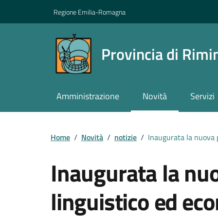
Vai ai contenuti
Vai al footer
Regione Emilia-Romagna
Provincia di Rimi
Amministrazione
Novità
Servizi
Contenuti in evidenza
Home
/
Novità
/
notizie
/
Inaugurata la nuova pa
Inaugurata la nuo
linguistico ed ec