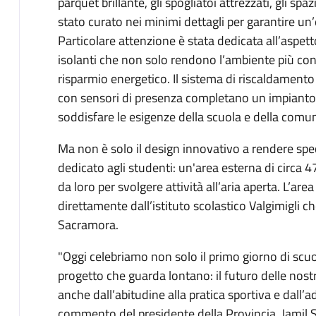
parquet brillante, gli spogliatoi attrezzati, gli sp
stato curato nei minimi dettagli per garantire un’e
Particolare attenzione è stata dedicata all’aspetto
isolanti che non solo rendono l’ambiente più co
risparmio energetico. Il sistema di riscaldamento 
con sensori di presenza completano un impianto
soddisfare le esigenze della scuola e della comun
Ma non è solo il design innovativo a rendere spec
dedicato agli studenti: un'area esterna di circa 4
da loro per svolgere attività all’aria aperta. L’are
direttamente dall’istituto scolastico Valgimigli c
Sacramora.
"Oggi celebriamo non solo il primo giorno di scuol
progetto che guarda lontano: il futuro delle nostr
anche dall’abitudine alla pratica sportiva e dall’ad
commento del presidente della Provincia, Jamil