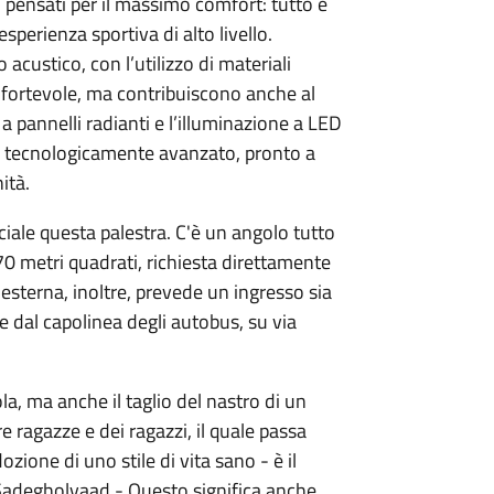
azi pensati per il massimo comfort: tutto è
sperienza sportiva di alto livello.
 acustico, con l’utilizzo di materiali
nfortevole, ma contribuiscono anche al
a pannelli radianti e l’illuminazione a LED
 tecnologicamente avanzato, pronto a
ità.
iale questa palestra. C'è un angolo tutto
70 metri quadrati, richiesta direttamente
a esterna, inoltre, prevede un ingresso sia
he dal capolinea degli autobus, su via
a, ma anche il taglio del nastro di un
e ragazze e dei ragazzi, il quale passa
ozione di uno stile di vita sano - è il
 Sadegholvaad -
Questo significa anche