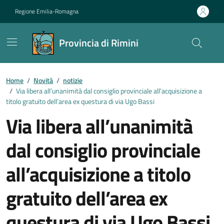
Vai ai contenuti
Vai al footer
Regione Emilia-Romagna
Provincia di Rimini
Contenuti in evidenza
Home
/
Novità
/
notizie
/
Via libera all’unanimità dal consiglio provinciale all’acquisizione a
titolo gratuito dell’area ex questura di via Ugo Bassi
Via libera all’unanimità
dal consiglio provinciale
all’acquisizione a titolo
gratuito dell’area ex
questura di via Ugo Bassi