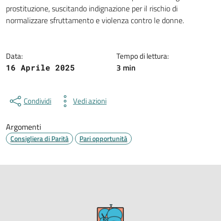
Dettagli della notizia
prostituzione, suscitando indignazione per il rischio di
normalizzare sfruttamento e violenza contro le donne.
Data:
Tempo di lettura:
3 min
16 Aprile 2025
Condividi
Vedi azioni
Argomenti
Consigliera di Parità
Pari opportunità