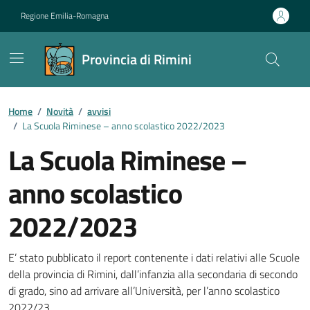
Vai ai contenuti
Vai al footer
Regione Emilia-Romagna
Provincia di Rimini
Contenuti in evidenza
Home
/
Novità
/
avvisi
/
La Scuola Riminese – anno scolastico 2022/2023
La Scuola Riminese –
anno scolastico
2022/2023
Dettagli della notizia
E’ stato pubblicato il report contenente i dati relativi alle Scuole
della provincia di Rimini, dall’infanzia alla secondaria di secondo
di grado, sino ad arrivare all’Università, per l’anno scolastico
2022/23.