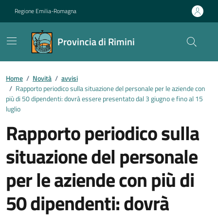
Vai ai contenuti
Vai al footer
Regione Emilia-Romagna
Provincia di Rimini
Contenuti in evidenza
Home
/
Novità
/
avvisi
/
Rapporto periodico sulla situazione del personale per le aziende con
più di 50 dipendenti: dovrà essere presentato dal 3 giugno e fino al 15
luglio
Rapporto periodico sulla
situazione del personale
per le aziende con più di
50 dipendenti: dovrà