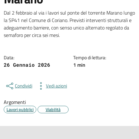
Dettagli della notizia
Dal 2 febbraio al via i lavori sul ponte del torrente Marano lungo
la SP41 nel Comune di Coriano. Previsti interventi strutturali e
adeguamento barriere, con senso unico alternato regolato da
semaforo per circa sei mesi.
Data:
Tempo di lettura:
1 min
26 Gennaio 2026
Condividi
Vedi azioni
Argomenti
Lavori pubblici
Viabilità