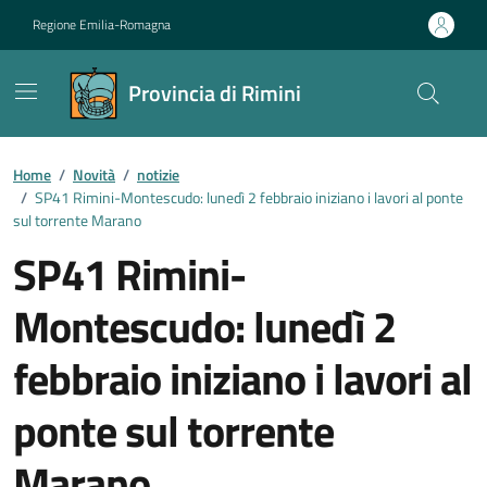
Vai ai contenuti
Vai al footer
Regione Emilia-Romagna
Provincia di Rimini
Contenuti in evidenza
Home
/
Novità
/
notizie
/
SP41 Rimini-Montescudo: lunedì 2 febbraio iniziano i lavori al ponte
sul torrente Marano
SP41 Rimini-
Montescudo: lunedì 2
febbraio iniziano i lavori al
ponte sul torrente
Marano