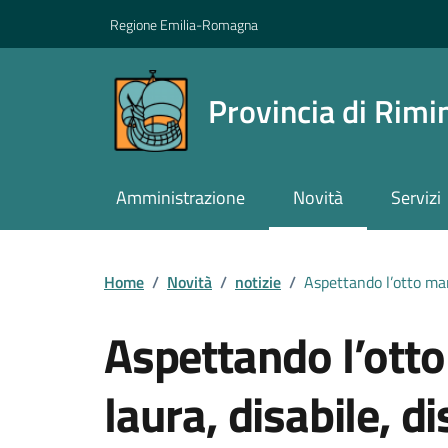
Vai ai contenuti
Vai al footer
Regione Emilia-Romagna
Provincia di Rimi
Amministrazione
Novità
Servizi
Contenuti in evidenza
Home
/
Novità
/
notizie
/
Aspettando l’otto marz
Aspettando l’otto 
laura, disabile, d