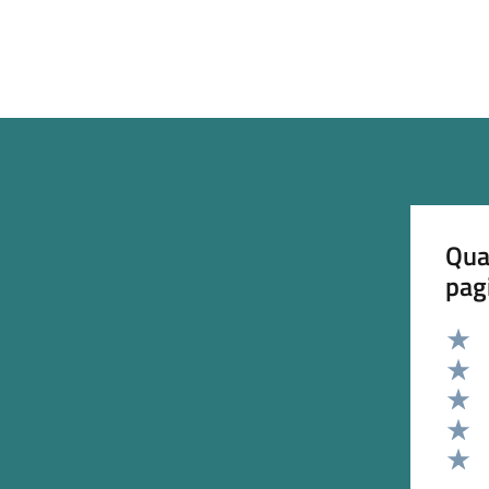
Qua
pag
Valut
Valut
Valut
Valut
Valut