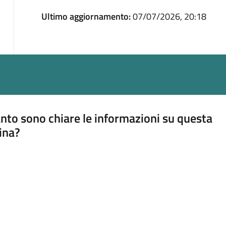
Ultimo aggiornamento:
07/07/2026, 20:18
nto sono chiare le informazioni su questa
ina?
a 5 stelle su 5
a 4 stelle su 5
a 3 stelle su 5
a 2 stelle su 5
a 1 stelle su 5