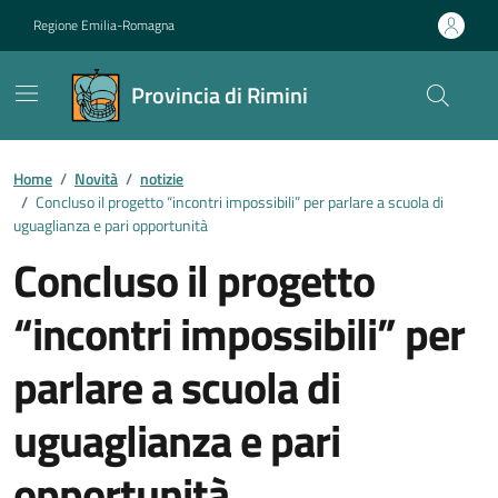
Vai ai contenuti
Vai al footer
Regione Emilia-Romagna
Provincia di Rimini
Contenuti in evidenza
Home
/
Novità
/
notizie
/
Concluso il progetto “incontri impossibili” per parlare a scuola di
uguaglianza e pari opportunità
Concluso il progetto
“incontri impossibili” per
parlare a scuola di
uguaglianza e pari
opportunità