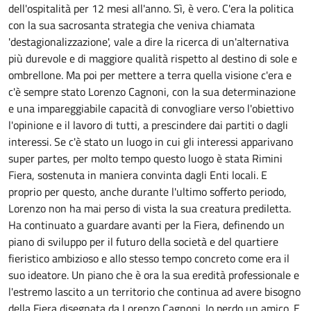
dell'ospitalità per 12 mesi all'anno. Sì, è vero. C'era la politica
con la sua sacrosanta strategia che veniva chiamata
'destagionalizzazione', vale a dire la ricerca di un'alternativa
più durevole e di maggiore qualità rispetto al destino di sole e
ombrellone. Ma poi per mettere a terra quella visione c'era e
c'è sempre stato Lorenzo Cagnoni, con la sua determinazione
e una impareggiabile capacità di convogliare verso l'obiettivo
l'opinione e il lavoro di tutti, a prescindere dai partiti o dagli
interessi. Se c'è stato un luogo in cui gli interessi apparivano
super partes, per molto tempo questo luogo è stata Rimini
Fiera, sostenuta in maniera convinta dagli Enti locali. E
proprio per questo, anche durante l'ultimo sofferto periodo,
Lorenzo non ha mai perso di vista la sua creatura prediletta.
Ha continuato a guardare avanti per la Fiera, definendo un
piano di sviluppo per il futuro della società e del quartiere
fieristico ambizioso e allo stesso tempo concreto come era il
suo ideatore. Un piano che è ora la sua eredità professionale e
l'estremo lascito a un territorio che continua ad avere bisogno
della Fiera disegnata da Lorenzo Cagnoni. Io perdo un amico. E