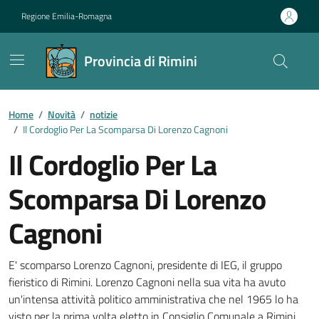
Vai ai contenuti
Vai al footer
Regione Emilia-Romagna
Provincia di Rimini
Contenuti in evidenza
Home
/
Novità
/
notizie
/
Il Cordoglio Per La Scomparsa Di Lorenzo Cagnoni
Il Cordoglio Per La
Scomparsa Di Lorenzo
Cagnoni
Dettagli della notizia
E' scomparso Lorenzo Cagnoni, presidente di IEG, il gruppo
fieristico di Rimini. Lorenzo Cagnoni nella sua vita ha avuto
un'intensa attività politico amministrativa che nel 1965 lo ha
visto per la prima volta eletto in Consiglio Comunale a Rimini.