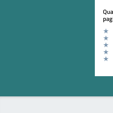
Qua
pag
Valut
Valut
Valut
Valut
Valut