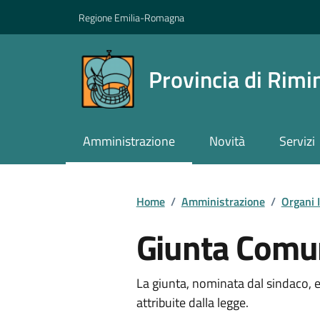
Vai ai contenuti
Vai al footer
Regione Emilia-Romagna
Provincia di Rimi
Amministrazione
Novità
Servizi
Contenuti in evidenza
Home
/
Amministrazione
/
Organi I
Giunta Comu
La giunta, nominata dal sindaco, e
attribuite dalla legge.