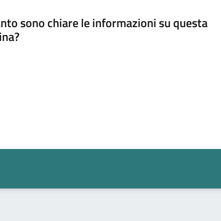
nto sono chiare le informazioni su questa
ina?
a 5 stelle su 5
a 4 stelle su 5
a 3 stelle su 5
a 2 stelle su 5
a 1 stelle su 5