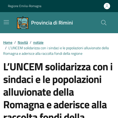
Vai ai contenuti
Vai al footer
Regione Emilia-Romagna
Provincia di Rimini
Contenuti in evidenza
Home
/
Novità
/
notizie
/
L’UNCEM solidarizza con i sindaci e le popolazioni alluvionate della
Romagna e aderisce alla raccolta fondi della regione
L’UNCEM solidarizza con i
sindaci e le popolazioni
alluvionate della
Romagna e aderisce alla
raccolta fondi della