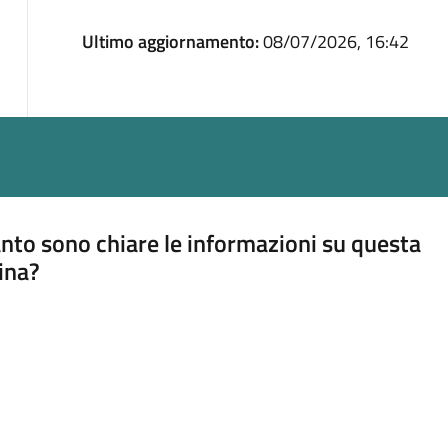
Ultimo aggiornamento:
08/07/2026, 16:42
nto sono chiare le informazioni su questa
ina?
a 5 stelle su 5
a 4 stelle su 5
a 3 stelle su 5
a 2 stelle su 5