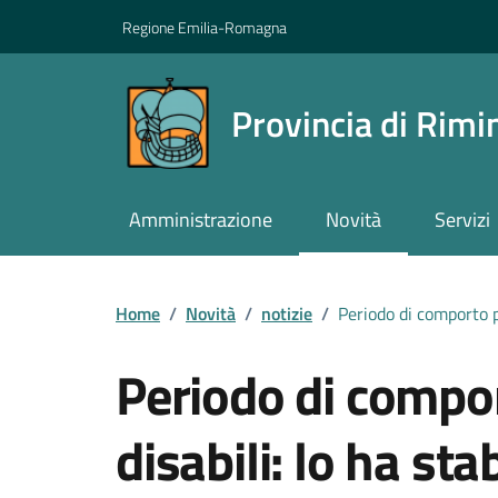
Vai ai contenuti
Vai al footer
Regione Emilia-Romagna
Provincia di Rimi
Amministrazione
Novità
Servizi
Contenuti in evidenza
Home
/
Novità
/
notizie
/
Periodo di comporto pi
Periodo di compor
disabili: lo ha sta