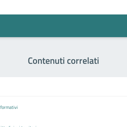
a 1 stelle su 5
Contenuti correlati
nformativi