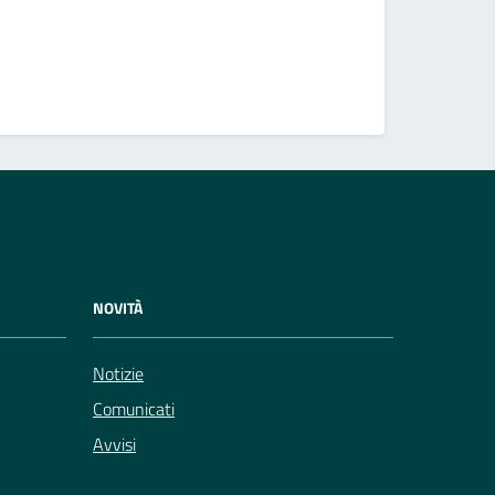
Presentaz
Incarichi
Vedi altri
NOVITÀ
Notizie
Comunicati
Avvisi