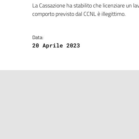
Dettagli della notizi
La Cassazione ha stabilito che licenziare un la
comporto previsto dal CCNL è illegittimo.
Data:
20 Aprile 2023