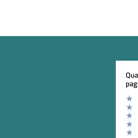
Qua
pag
Valut
Valut
Valut
Valut