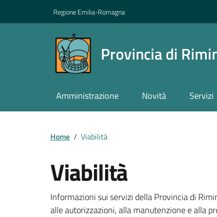
Vai ai contenuti
Vai al footer
Regione Emilia-Romagna
Provincia di Rimi
Amministrazione
Novità
Servizi
Contenuti in evidenza
Home
/
Viabilità
Viabilità
Dettagli della notizi
Informazioni sui servizi della Provincia di Rimin
alle autorizzazioni, alla manutenzione e alla pr