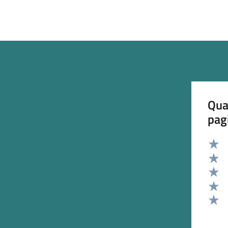
Qua
pag
Valut
Valut
Valut
Valut
Valut