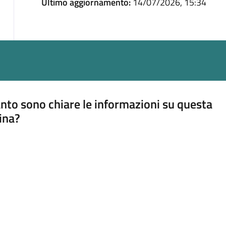
Ultimo aggiornamento:
14/07/2026, 15:34
nto sono chiare le informazioni su questa
ina?
a 5 stelle su 5
a 4 stelle su 5
a 3 stelle su 5
a 2 stelle su 5
a 1 stelle su 5