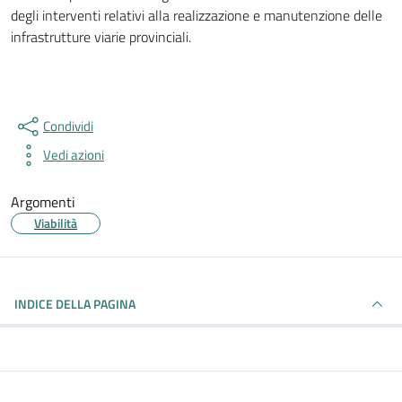
Dettagli della notizia
degli interventi relativi alla realizzazione e manutenzione delle
infrastrutture viarie provinciali.
Condividi
Vedi azioni
Argomenti
Viabilità
INDICE DELLA PAGINA