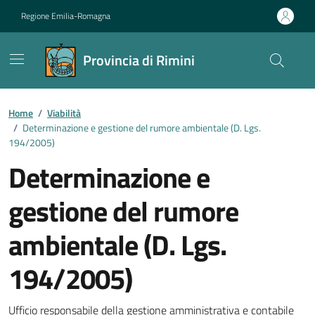
Vai ai contenuti
Vai al footer
Regione Emilia-Romagna
Provincia di Rimini
Contenuti in evidenza
Home
/
Viabilità
/
Determinazione e gestione del rumore ambientale (D. Lgs.
194/2005)
Determinazione e
gestione del rumore
ambientale (D. Lgs.
194/2005)
Ufficio responsabile della gestione amministrativa e contabile