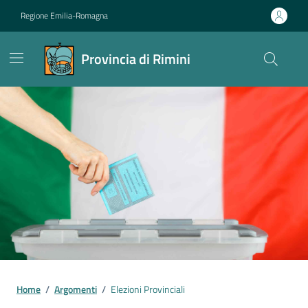
Vai ai contenuti
Vai al footer
Regione Emilia-Romagna
Provincia di Rimini
Contenuti in evidenza
Home
/
Argomenti
/
Elezioni Provinciali