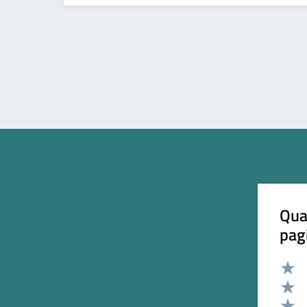
Qua
pag
Valut
Valut