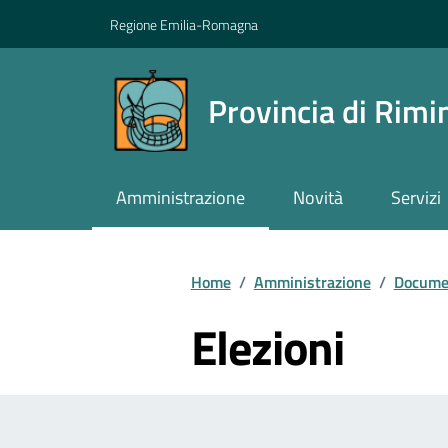
Vai ai contenuti
Vai al footer
Regione Emilia-Romagna
Provincia di Rimi
Amministrazione
Novità
Servizi
Contenuti in evidenza
Home
/
Amministrazione
/
Documen
Elezioni