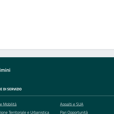
imini
E DI SERVIZIO
 e Mobilità
Appalti e SUA
zione Territoriale e Urbanistica
Pari Opportunità