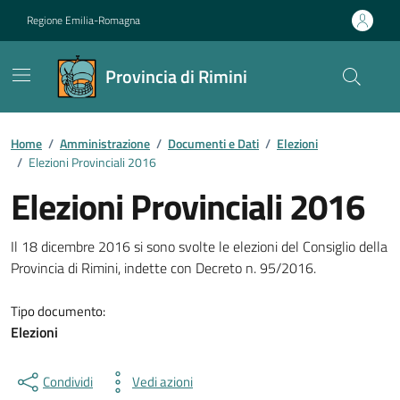
Vai ai contenuti
Vai al footer
Regione Emilia-Romagna
Provincia di Rimini
Contenuti in evidenza
Home
/
Amministrazione
/
Documenti e Dati
/
Elezioni
/
Elezioni Provinciali 2016
Elezioni Provinciali 2016
Dettagli del documento
Il 18 dicembre 2016 si sono svolte le elezioni del Consiglio della
Provincia di Rimini, indette con Decreto n. 95/2016.
Tipo documento:
Elezioni
Condividi
Vedi azioni