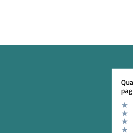
Qua
pag
Valut
Valut
Valut