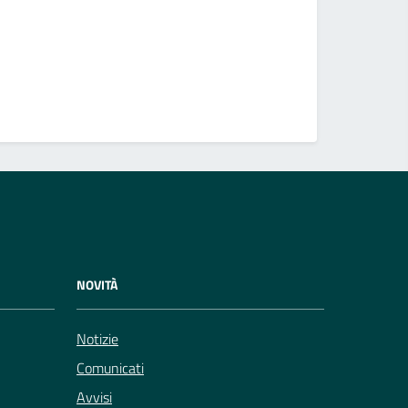
Presentaz
Incarichi
Vedi altri
NOVITÀ
Notizie
Comunicati
Avvisi