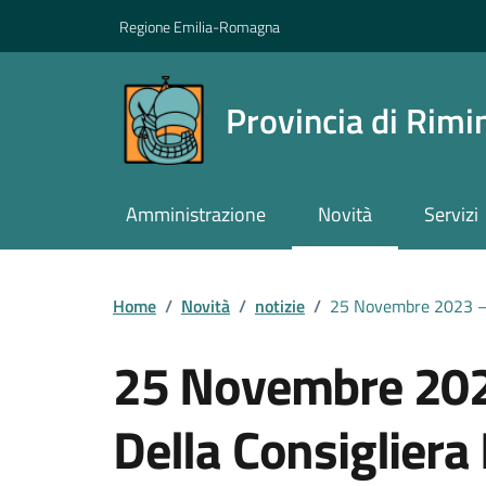
Vai ai contenuti
Vai al footer
Regione Emilia-Romagna
Provincia di Rimi
Amministrazione
Novità
Servizi
Contenuti in evidenza
Home
/
Novità
/
notizie
/
25 Novembre 2023 – L
25 Novembre 2023
Della Consigliera