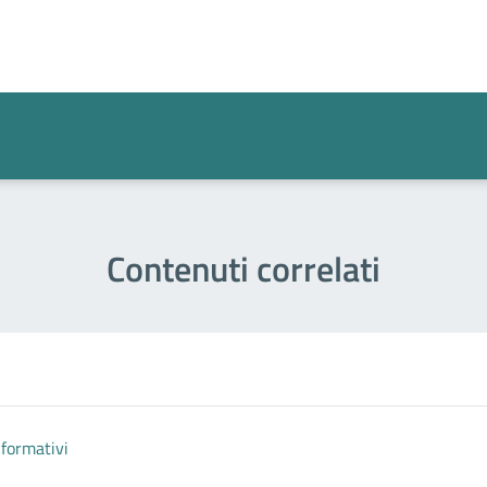
a 2 stelle su 5
a 1 stelle su 5
Contenuti correlati
nformativi