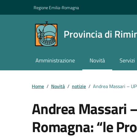
Vai ai contenuti
Vai al footer
Regione Emilia-Romagna
Provincia di Rimi
Amministrazione
Novità
Servizi
Contenuti in evidenza
Home
/
Novità
/
notizie
/
Andrea Massari – UPI 
Andrea Massari –
Romagna: “le Pro