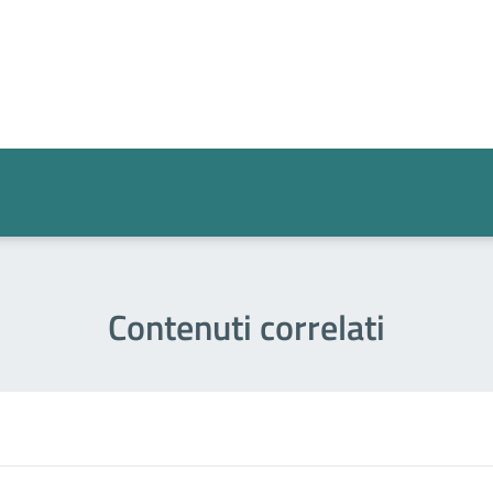
a 4 stelle su 5
a 3 stelle su 5
a 2 stelle su 5
a 1 stelle su 5
Contenuti correlati