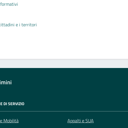
nformativi
tadini e i territori
imini
E DI SERVIZIO
 e Mobilità
Appalti e SUA