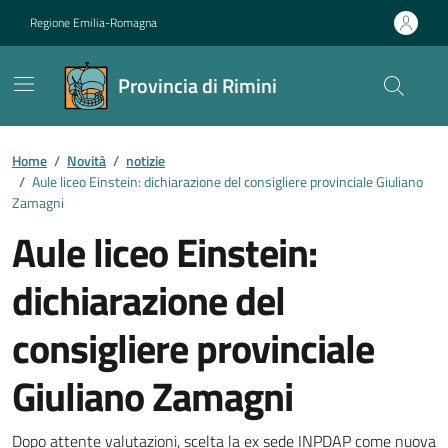
Vai ai contenuti
Vai al footer
Regione Emilia-Romagna
Provincia di Rimini
Contenuti in evidenza
Home
/
Novità
/
notizie
/
Aule liceo Einstein: dichiarazione del consigliere provinciale Giuliano
Zamagni
Aule liceo Einstein:
dichiarazione del
consigliere provinciale
Giuliano Zamagni
Dopo attente valutazioni, scelta la ex sede INPDAP come nuova