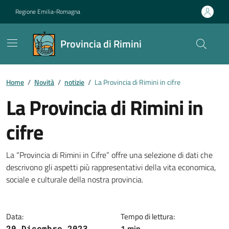
Vai ai contenuti
Vai al footer
Regione Emilia-Romagna
Provincia di Rimini
Contenuti in evidenza
Home
/
Novità
/
notizie
/
La Provincia di Rimini in cifre
La Provincia di Rimini in
cifre
Dettagli della notizia
La “Provincia di Rimini in Cifre” offre una selezione di dati che
descrivono gli aspetti più rappresentativi della vita economica,
sociale e culturale della nostra provincia.
Data:
Tempo di lettura:
1 min
20 Dicembre 2023