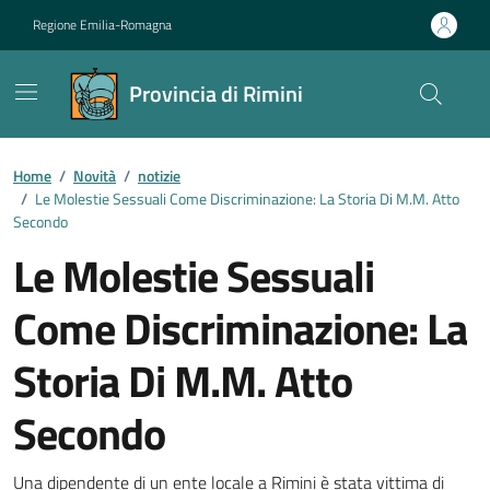
Vai ai contenuti
Vai al footer
Regione Emilia-Romagna
Provincia di Rimini
Contenuti in evidenza
Home
/
Novità
/
notizie
/
Le Molestie Sessuali Come Discriminazione: La Storia Di M.M. Atto
Secondo
Le Molestie Sessuali
Come Discriminazione: La
Storia Di M.M. Atto
Secondo
Una dipendente di un ente locale a Rimini è stata vittima di