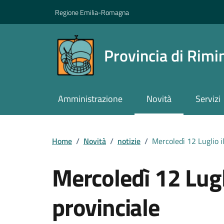
Vai ai contenuti
Vai al footer
Regione Emilia-Romagna
Provincia di Rimi
Amministrazione
Novità
Servizi
Contenuti in evidenza
Home
/
Novità
/
notizie
/
Mercoledì 12 Luglio il
Mercoledì 12 Lugli
provinciale