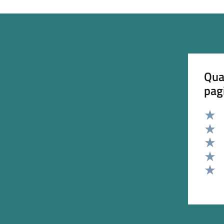
Qua
pag
Valut
Valut
Valut
Valut
Valut