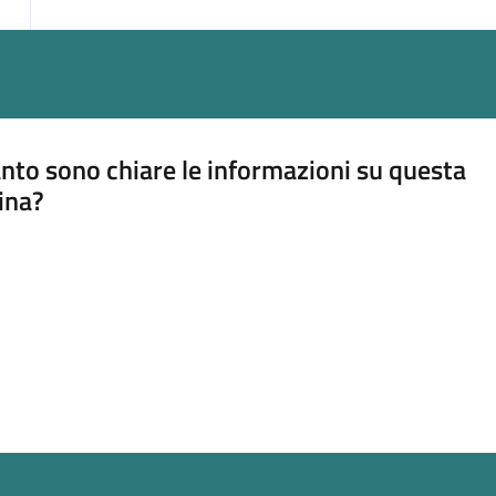
nto sono chiare le informazioni su questa
ina?
a 5 stelle su 5
a 4 stelle su 5
a 3 stelle su 5
a 2 stelle su 5
a 1 stelle su 5