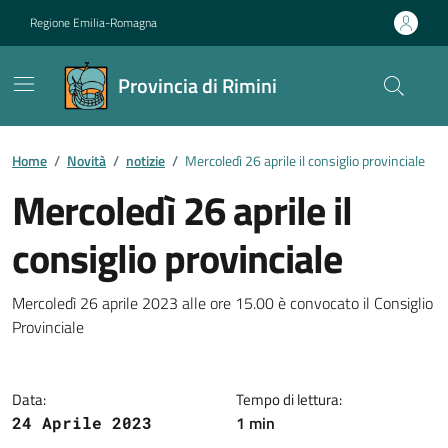
Vai ai contenuti
Vai al footer
Regione Emilia-Romagna
Provincia di Rimini
Contenuti in evidenza
Home
/
Novità
/
notizie
/
Mercoledì 26 aprile il consiglio provinciale
Mercoledì 26 aprile il
consiglio provinciale
Dettagli della notizia
Mercoledì 26 aprile 2023 alle ore 15.00 è convocato il Consiglio
Provinciale
Data:
Tempo di lettura:
1 min
24 Aprile 2023