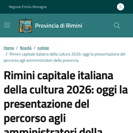
Vai ai contenuti
Vai al footer
Regione Emilia-Romagna
Provincia di Rimini
Contenuti in evidenza
Home
/
Novità
/
notizie
/
Rimini capitale italiana della cultura 2026: oggi la presentazione del
percorso agli amministratori della provincia
Rimini capitale italiana
della cultura 2026: oggi la
presentazione del
percorso agli
amministratori della