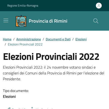
Vai ai contenuti
Vai al footer
Regione Emilia-Romagna
Provincia di Rimini
Contenuti in evidenza
Home
/
Amministrazione
/
Documenti e Dati
/
Elezioni
/
Elezioni Provinciali 2022
Elezioni Provinciali 2022
Dettagli del documento
Elezioni Provinciali 2022: il 24 novembre votano sindaci e
consiglieri dei Comuni della Provincia di Rimini per l’elezione del
Presidente.
Tipo documento:
Elezioni