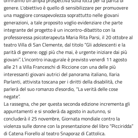
offriranno un'ampia prospettiva sulla lotta per la parità di
genere. L'obiettivo è quello di sensibilizzare per promuovere
una maggiore consapevolezza soprattutto nelle giovani
generazioni, a tale proposito voglio evidenziare che parte
integrante del progetto è un incontro-dibattito con la
professoressa psicoterapeuta Maria Rita Parsi, il 20 ottobre al
teatro Villa di San Clemente, dal titolo “Gli adolescenti e la
parità di genere: oggi più che mai, è urgente iniziare dai più
giovani”. L’incontro inaugurale è previsto venerdì 11 agosto
alle 21 a Villa Franceschi di Riccione con una delle più
interessanti giovani autrici del panorama italiano, Ilaria
Parlanti, attivista toscana per i diritti della disabilità, che
parlerà del suo romanzo d'esordio, “La verità delle cose
negate”.
La rassegna, che per questa seconda edizione incrementa gli
appuntamenti e si snoderà da agosto in autunno, si
concluderà il 25 novembre, Giornata mondiale contro la
violenza sulle donne con la presentazione del libro “Picciridda”
di Catena Fiorello al teatro Snaporaz di Cattolica.