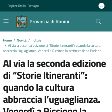
Vai ai contenuti
Vai al footer
Regione Emilia-Romagna
Provincia di Rimini
Contenuti in evidenza
Home
/
Novità
/
notizie
/
Al via la seconda edizione di “Storie Itineranti”: quando la cultura
abbraccia l’uguaglianza. Venerdì a Riccione la scrittrice Ilaria Parlanti
Al via la seconda edizione
di “Storie Itineranti”:
quando la cultura
abbraccia l’uguaglianza.
Venerdì a Riccione la